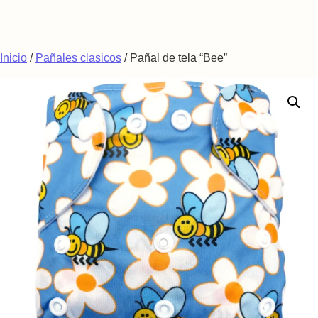
Saltar al contenido
Inicio
/
Pañales clasicos
/ Pañal de tela “Bee”