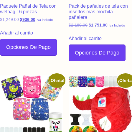
Paquete Pañal de Tela con
Pack de pañales de tela con
wetbag 16 piezas
insertos mas mochila
pañalera
Original price was: $1,249.00.
Current price is: $936.00.
$
1,249.00
$
936.00
Iva Incluido
Original price was: $2,
Current price
$
2,189.00
$
1,751.00
Iva Incluido
Añadir al carrito
Añadir al carrito
Opciones De Pago
Opciones De Pago
¡Oferta!
¡Oferta