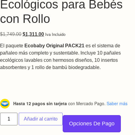
Ecológicos para Bebés
con Rollo
Original price was: $1,749.00.
Current price is: $1,311.00.
$
1,749.00
$
1,311.00
Iva Incluido
El paquete
Ecobaby Original PACK21
es el sistema de
pañaleo más completo y sustentable. Incluye 10 pañales
ecológicos lavables con hermosos diseños, 10 insertos
absorbentes y 1 rollo de bambú biodegradable.
Hasta 12 pagos sin tarjeta
con Mercado Pago.
Saber más
Pañales De Tela Ecológicos para Bebés con Rollo cantidad
Añadir al carrito
Opciones De Pago