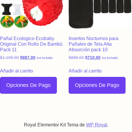
Pañal Ecologico Ecobaby
Insertos Nocturnos para
Original Con Rollo De Bambú
Pañales de Tela Alta
Pack 11
Absorción pack 10
Original price was: $1,109.00.
Current price is: $887.00.
Original price was: $888.
Current price is:
$
1,109.00
$
887.00
$
888.00
$
710.00
Iva Incluido
Iva Incluido
Añadir al carrito
Añadir al carrito
Opciones De Pago
Opciones De Pago
Royal Elementor Kit Tema de
WP Royal
.