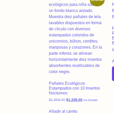
P
R
B
A
Pañales Ecológicos
Estampados con 10 Insertos
Nocturnos
Original price was: $1,859.00.
Current price is: $1
$
1,859.00
$
1,208.00
Iva Incluido
Añadir al carrito