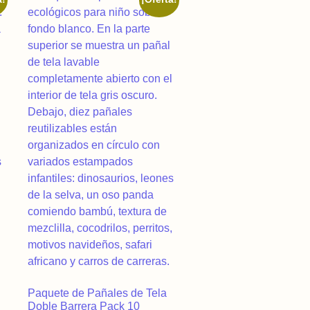
,189.00.
e is: $1,751.00.
Paquete de Pañales de Tela
Doble Barrera Pack 10