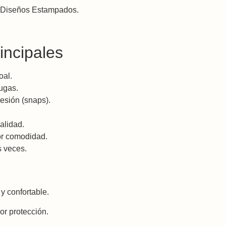
s Diseños Estampados.
incipales
oal.
ugas.
esión (snaps).
alidad.
r comodidad.
s veces.
y confortable.
r protección.