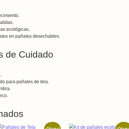
cimiento.
alidas.
vas ecológicas.
stos en pañales desechables.
 de Cuidado
.
ado para pañales de tela.
mbra.
eco.
onados
¡Oferta!
¡Ofert