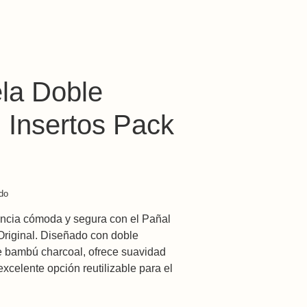
ela Doble
 Insertos Pack
: $1,575.00.
price is: $1,102.00.
ido
encia cómoda y segura con el Pañal
riginal. Diseñado con doble
 de bambú charcoal, ofrece suavidad
excelente opción reutilizable para el