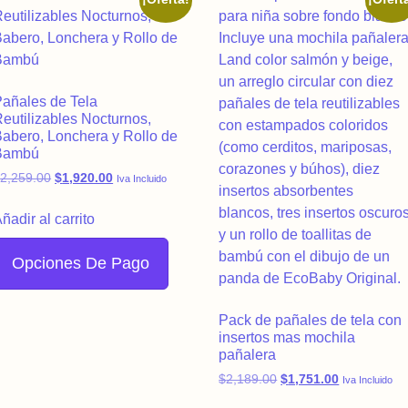
añales de Tela
eutilizables Nocturnos,
abero, Lonchera y Rollo de
Bambú
Original price was: $2,259.00.
Current price is: $1,920.00.
$
2,259.00
$
1,920.00
Iva Incluido
ñadir al carrito
Opciones De Pago
Pack de pañales de tela con
insertos mas mochila
pañalera
,208.00.
Original price was: $2
Current pric
$
2,189.00
$
1,751.00
Iva Incluido