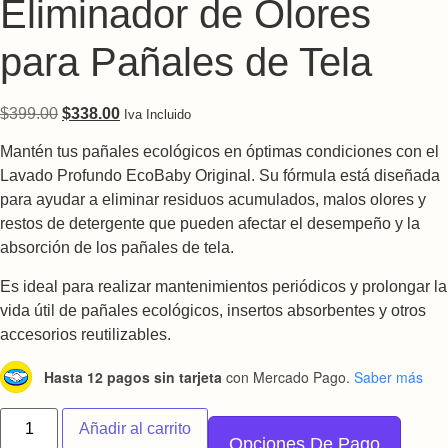
Eliminador de Olores
para Pañales de Tela
Original price was: $399.00.
Current price is: $338.00.
$
399.00
$
338.00
Iva Incluido
Mantén tus pañales ecológicos en óptimas condiciones con el
Lavado Profundo EcoBaby Original. Su fórmula está diseñada
para ayudar a eliminar residuos acumulados, malos olores y
restos de detergente que pueden afectar el desempeño y la
absorción de los pañales de tela.
Es ideal para realizar mantenimientos periódicos y prolongar la
vida útil de pañales ecológicos, insertos absorbentes y otros
accesorios reutilizables.
Hasta 12 pagos sin tarjeta
con Mercado Pago.
Saber más
Lavado Profundo Eliminador de Olores para Pañales de Tela c
Añadir al carrito
Opciones De Pago