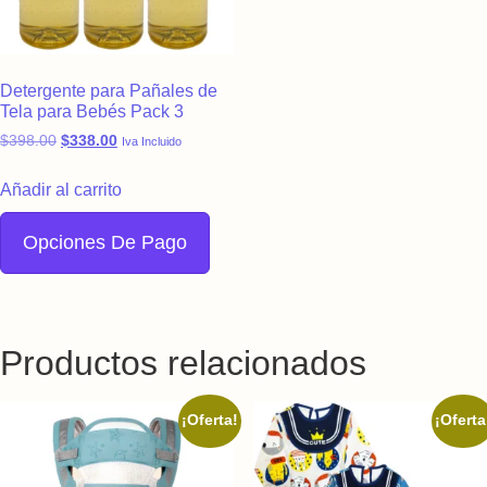
Detergente para Pañales de
Tela para Bebés Pack 3
Original price was: $398.00.
Current price is: $338.00.
$
398.00
$
338.00
Iva Incluido
Añadir al carrito
Opciones De Pago
Productos relacionados
¡Oferta!
¡Oferta