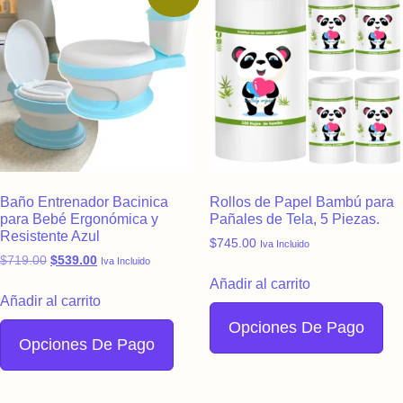
Baño Entrenador Bacinica
Rollos de Papel Bambú para
para Bebé Ergonómica y
Pañales de Tela, 5 Piezas.
Resistente Azul
$
745.00
Iva Incluido
Original price was: $719.00.
Current price is: $539.00.
$
719.00
$
539.00
Iva Incluido
Añadir al carrito
Añadir al carrito
Opciones De Pago
Opciones De Pago