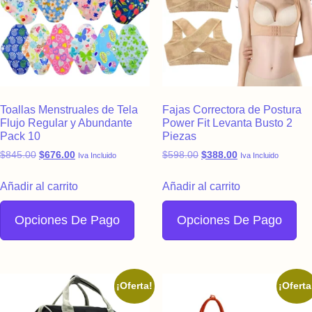
Toallas Menstruales de Tela
Fajas Correctora de Postura
Flujo Regular y Abundante
Power Fit Levanta Busto 2
Pack 10
Piezas
Original price was: $845.00.
Current price is: $676.00.
Original price was: $598.
Current price is:
$
845.00
$
676.00
$
598.00
$
388.00
Iva Incluido
Iva Incluido
Añadir al carrito
Añadir al carrito
Opciones De Pago
Opciones De Pago
¡Oferta!
¡Oferta