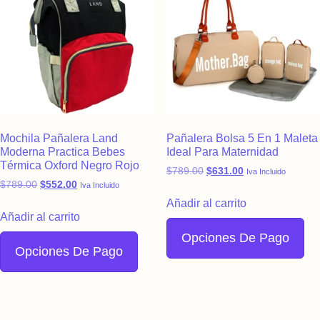
Mochila Pañalera Land
Pañalera Bolsa 5 En 1 Maleta
Moderna Practica Bebes
Ideal Para Maternidad
Térmica Oxford Negro Rojo
Original price was: $789.
Current price is:
$
789.00
$
631.00
Iva Incluido
Original price was: $789.00.
Current price is: $552.00.
$
789.00
$
552.00
Iva Incluido
Añadir al carrito
Añadir al carrito
Opciones De Pago
Opciones De Pago