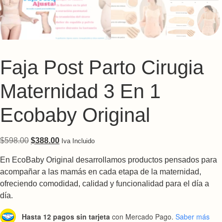
Faja Post Parto Cirugia
Maternidad 3 En 1
Ecobaby Original
Original price was: $598.00.
Current price is: $388.00.
$
598.00
$
388.00
Iva Incluido
En EcoBaby Original desarrollamos productos pensados para
acompañar a las mamás en cada etapa de la maternidad,
ofreciendo comodidad, calidad y funcionalidad para el día a
día.
Hasta 12 pagos sin tarjeta
con Mercado Pago.
Saber más