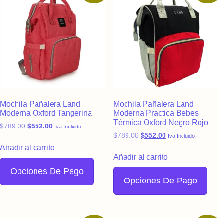
Mochila Pañalera Land
Mochila Pañalera Land
Moderna Oxford Tangerina
Moderna Practica Bebes
Térmica Oxford Negro Rojo
Original price was: $789.00.
Current price is: $552.00.
$
789.00
$
552.00
Iva Incluido
Original price was: $789.
Current price is:
$
789.00
$
552.00
Iva Incluido
Añadir al carrito
Añadir al carrito
Opciones De Pago
Opciones De Pago