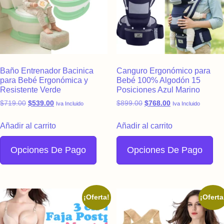
Baño Entrenador Bacinica
Canguro Ergonómico para
para Bebé Ergonómica y
Bebé 100% Algodón 15
Resistente Verde
Posiciones Azul Marino
Original price was: $719.00.
Current price is: $539.00.
Original price was: $899.
Current price is:
$
719.00
$
539.00
$
899.00
$
768.00
Iva Incluido
Iva Incluido
Añadir al carrito
Añadir al carrito
Opciones De Pago
Opciones De Pago
¡Oferta!
¡Oferta