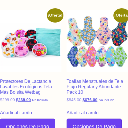
¡Oferta!
¡Oferta
Protectores De Lactancia
Toallas Menstruales de Tela
Lavables Ecológicos Tela
Flujo Regular y Abundante
Más Bolsita Wetbag
Pack 10
Original price was: $299.00.
Current price is: $239.00.
Original price was: $845.
Current price is:
$
299.00
$
239.00
$
845.00
$
676.00
Iva Incluido
Iva Incluido
Añadir al carrito
Añadir al carrito
Opciones De Pago
Opciones De Pago