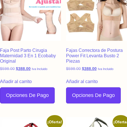
Faja Post Parto Cirugia
Fajas Correctora de Postura
Maternidad 3 En 1 Ecobaby
Power Fit Levanta Busto 2
Original
Piezas
Original price was: $598.00.
Current price is: $388.00.
Original price was: $598.
Current price is:
$
598.00
$
388.00
$
598.00
$
388.00
Iva Incluido
Iva Incluido
Añadir al carrito
Añadir al carrito
Opciones De Pago
Opciones De Pago
¡Oferta!
¡Oferta