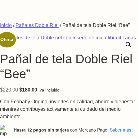
Saltar al contenido
Inicio
/
Pañales Doble Riel
/ Pañal de tela Doble Riel “Bee”
¡Oferta!
Pañal de tela Doble Riel
“Bee”
Original price was: $220.00.
Current price is: $180.00.
$
220.00
$
180.00
Iva Incluido
Con Ecobaby Original inviertes en calidad, ahorro y bienestar
mientras contribuyes activamente al cuidado del medio
ambiente.
Hasta 12 pagos sin tarjeta
con Mercado Pago.
Saber más