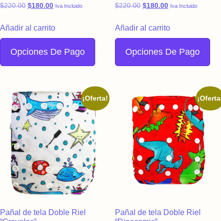
Original price was: $220.00.
Current price is: $180.00.
Original price was: $220.
Current price is:
$
220.00
$
180.00
$
220.00
$
180.00
Iva Incluido
Iva Incluido
Añadir al carrito
Añadir al carrito
Opciones De Pago
Opciones De Pago
¡Oferta!
¡Oferta
Pañal de tela Doble Riel
Pañal de tela Doble Riel