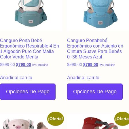
Canguro Porta Bebé
Canguro Portabebé
Ergonómico Respirable 4 En
Ergonómico con Asiento en
1 Algodón Puro Con Malla
Cintura Suave Para Bebés
Color Verde Menta
0+36 Meses Azul
Original price was: $999.00.
Current price is: $799.00.
Original price was: $999.
Current price is:
$
999.00
$
799.00
$
999.00
$
799.00
Iva Incluido
Iva Incluido
Añadir al carrito
Añadir al carrito
Opciones De Pago
Opciones De Pago
¡Oferta!
¡Oferta