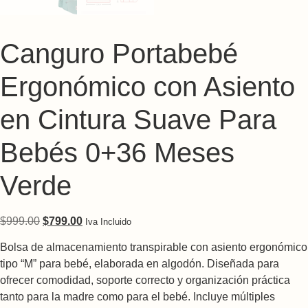
Canguro Portabebé
Ergonómico con Asiento
en Cintura Suave Para
Bebés 0+36 Meses
Verde
Original price was: $999.00.
Current price is: $799.00.
$
999.00
$
799.00
Iva Incluido
Bolsa de almacenamiento transpirable con asiento ergonómico
tipo “M” para bebé, elaborada en algodón. Diseñada para
ofrecer comodidad, soporte correcto y organización práctica
tanto para la madre como para el bebé. Incluye múltiples