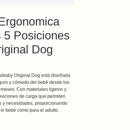
 Ergonomica
 5 Posiciones
iginal Dog
$810.00.
e is: $648.00.
obaby Original Dog está diseñada
seguro y cómodo del bebé desde los
 meses. Con materiales ligeros y
posiciones de carga que permiten
as y necesidades, proporcionando
el bebé como para el adulto.