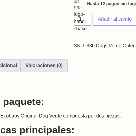
Hasta 12 pagos sin tarj
Cangurera Ergonomica Para 
Añadir al carrito
SKU:
830 Dogs Verde
Categ
dicional
Valoraciones (0)
 paquete:
 Ecobaby Original Dog Verde compuesta por dos piezas.
icas principales: