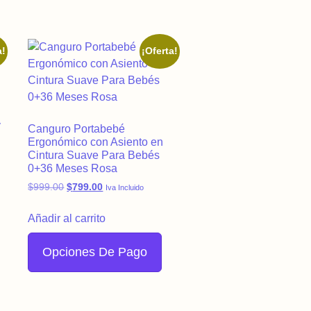
a!
¡Oferta!
y
Canguro Portabebé
Ergonómico con Asiento en
Cintura Suave Para Bebés
.00.
: $648.00.
0+36 Meses Rosa
Original price was: $999.00.
Current price is: $799.00.
$
999.00
$
799.00
Iva Incluido
Añadir al carrito
Opciones De Pago