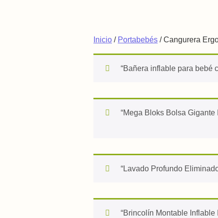
Saltar al contenido
Inicio
/
Portabebés
/ Cangurera Erg
“Bañera inflable para bebé 
“Mega Bloks Bolsa Gigante 
“Lavado Profundo Eliminador
“Brincolín Montable Inflable