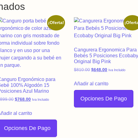
onados
¡Oferta!
¡Ofert
Cangurera Ergonomica Para
Bebés 5 Posiciones Ecobab
Original Big Pink
Original price was: $810
Current price is
$
810.00
$
648.00
Iva Incluido
Canguro Ergonómico para
0.
Añadir al carrito
Bebé 100% Algodón 15
osiciones Azul Marino
Opciones De Pago
Original price was: $899.00.
Current price is: $768.00.
$
899.00
$
768.00
Iva Incluido
ñadir al carrito
Opciones De Pago