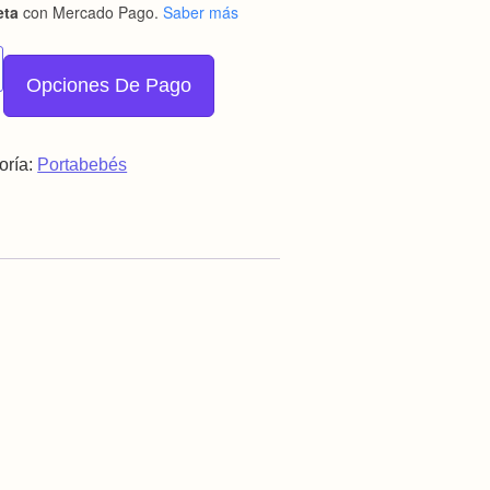
eta
con Mercado Pago.
Saber más
Bebés 5 Posiciones Ecobaby Original Dog cantidad
Opciones De Pago
oría:
Portabebés