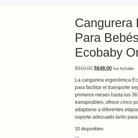
Cangurera
Para Bebés
Ecobaby Or
Original price was: 
Current pric
$
810.00
$
648.00
Iva Incluido
La cangurera ergonómica Ec
para facilitar el transporte 
primeros meses hasta los 36
transpirables, ofrece cinco 
adaptarse a diferentes etap
soporte adecuado tanto para 
10 disponibles