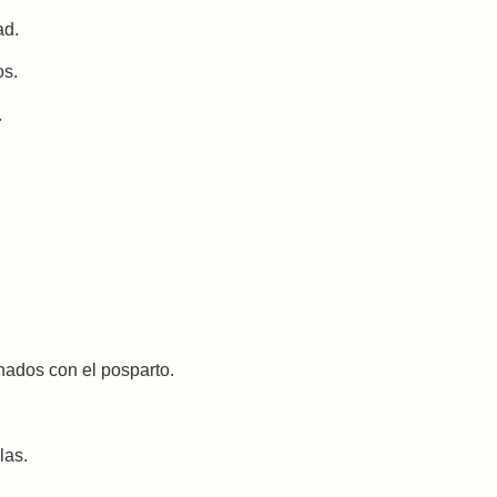
ad.
os.
.
nados con el posparto.
las.