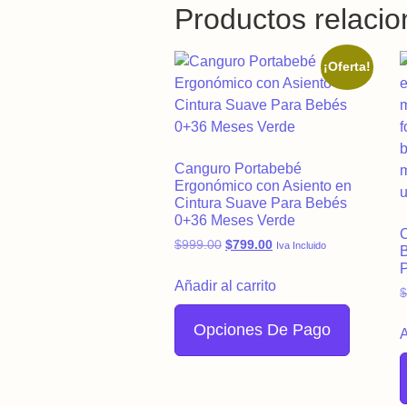
Productos relaci
¡Oferta!
Canguro Portabebé
Ergonómico con Asiento en
Cintura Suave Para Bebés
0+36 Meses Verde
Original price was: $999.00.
Current price is: $799.0
$
999.00
$
799.00
Iva Incluido
P
Añadir al carrito
Opciones De Pago
A